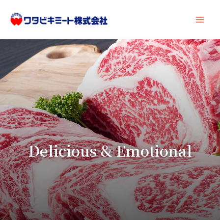
内
Main
容
Men
を
ス
キ
ッ
プ
Delicious & Emotional