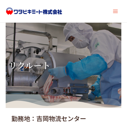
内
Main
容
Men
を
ス
キ
ッ
プ
リクルート
勤務地：吉岡物流センター