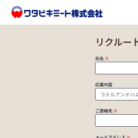
内
容
を
ス
キ
リクルー
ッ
プ
氏名
※
応募内容
ご連絡先
※
メールアドレス
※