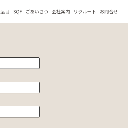
扱品目
SQF
ごあいさつ
会社案内
リクルート
お問合せ